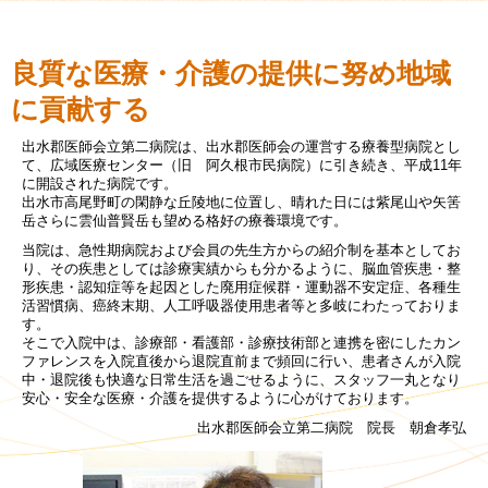
良質な医療・介護の提供に努め地域
に貢献する
出水郡医師会立第二病院は、出水郡医師会の運営する療養型病院とし
て、広域医療センター（旧 阿久根市民病院）に引き続き、平成11年
に開設された病院です。
出水市高尾野町の閑静な丘陵地に位置し、晴れた日には紫尾山や矢筈
岳さらに雲仙普賢岳も望める格好の療養環境です。
当院は、急性期病院および会員の先生方からの紹介制を基本としてお
り、その疾患としては診療実績からも分かるように、脳血管疾患・整
形疾患・認知症等を起因とした廃用症候群・運動器不安定症、各種生
活習慣病、癌終末期、人工呼吸器使用患者等と多岐にわたっておりま
す。
そこで入院中は、診療部・看護部・診療技術部と連携を密にしたカン
ファレンスを入院直後から退院直前まで頻回に行い、患者さんが入院
中・退院後も快適な日常生活を過ごせるように、スタッフ一丸となり
安心・安全な医療・介護を提供するように心がけております。
出水郡医師会立第二病院 院長 朝倉孝弘